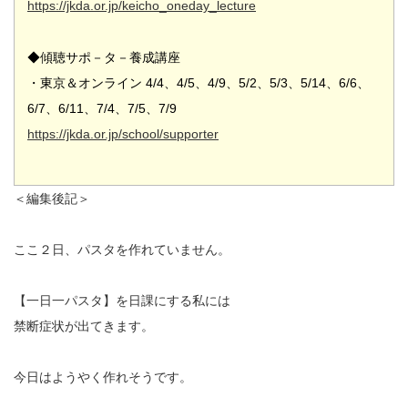
https://jkda.or.jp/keicho_oneday_lecture
◆傾聴サポ－タ－養成講座
・東京＆オンライン 4/4、4/5、4/9、5/2、5/3、5/14、6/6、
6/7、6/11、7/4、7/5、7/9
https://jkda.or.jp/school/supporter
＜編集後記＞
ここ２日、パスタを作れていません。
【一日一パスタ】を日課にする私には
禁断症状が出てきます。
今日はようやく作れそうです。