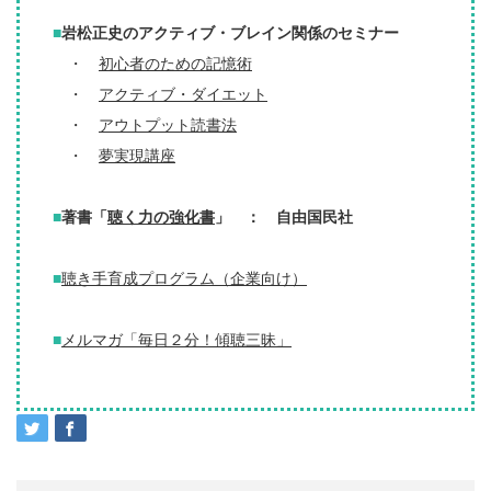
■
岩松正史のアクティブ・ブレイン関係のセミナー
・
初心者のための記憶術
・
アクティブ・ダイエット
・
アウトプット読書法
・
夢実現講座
■
著書「
聴く力の強化書
」 ： 自由国民社
■
聴き手育成プログラム（企業向け）
■
メルマガ「毎日２分！傾聴三昧」