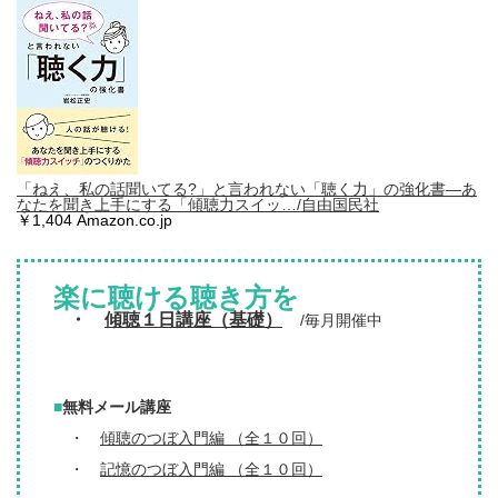
「ねえ、私の話聞いてる?」と言われない「聴く力」の強化書―あ
なたを聞き上手にする「傾聴力スイッ…/自由国民社
￥1,404 Amazon.co.jp
楽に聴ける聴き方を
・
傾聴１日講座（基礎）
/毎月開催中
■
無料メール講座
・
傾聴のつぼ入門編 （全１０回）
・
記憶のつぼ入門編 （全１０回）