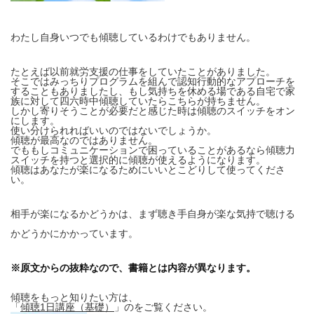
わたし自身いつでも傾聴しているわけでもありません。
たとえば以前就労支援の仕事をしていたことがありました。
そこではみっちりプログラムを組んで認知行動的なアプローチを
することもありましたし、もし気持ちを休める場である自宅で家
族に対して四六時中傾聴していたらこちらが持ちません。
しかし寄りそうことが必要だと感じた時は傾聴のスイッチをオン
にします。
使い分けられればいいのではないでしょうか。
傾聴が最高なのではありません。
でももしコミュニケーションで困っていることがあるなら傾聴力
スイッチを持つと選択的に傾聴が使えるようになります。
傾聴はあなたが楽になるためにいいとこどりして使ってくださ
い。
相手が楽になるかどうかは、まず聴き手自身が楽な気持で聴ける
かどうかにかかっています。
※原文からの抜粋なので、書籍とは内容が異なります。
傾聴をもっと知りたい方は、
「
傾聴1日講座（基礎）
」のをご覧ください。